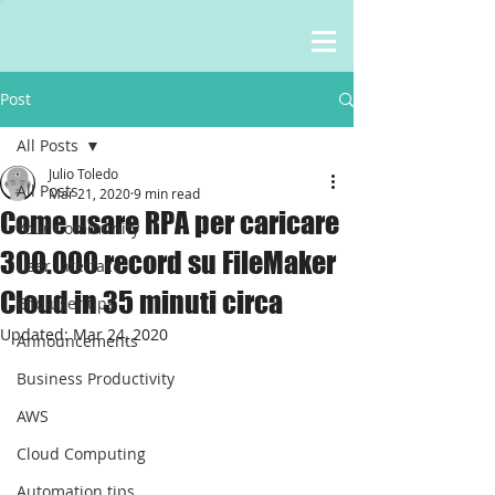
Post
All Posts
Julio Toledo
All Posts
Mar 21, 2020
9 min read
Come usare RPA per caricare
Your Community
300.000 record su FileMaker
User Interface
Cloud in 35 minuti circa
End user tips
Updated:
Mar 24, 2020
Announcements
Business Productivity
AWS
Cloud Computing
Automation tips